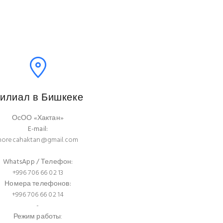
илиал в Бишкеке
ОсОО «Хактан»
E-mail:
horecahaktan@gmail.com
WhatsApp / Телефон:
+996 706 66 02 13
Номера телефонов:
+996 706 66 02 14
-
Режим работы: