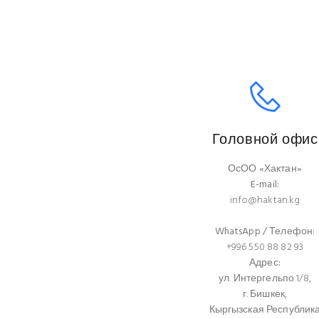
Головной офис
ОсОО «Хактан»
E-mail:
info@haktan.kg
WhatsApp / Телефон:
+996 550 88 82 93
Адрес:
ул. Интергельпо 1/8,
г. Бишкек,
Кыргызская Республик