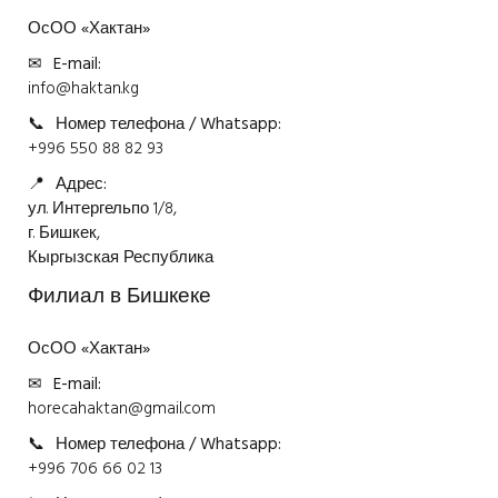
Головной офис
ОсОО «Хактан»
✉
E-mail:
info@haktan.kg
📞
Номер телефона / Whatsapp:
+996 550 88 82 93
📍
Адрес:
ул. Интергельпо 1/8,
г. Бишкек,
Кыргызская Республика
Филиал в Бишкеке
ОсОО «Хактан»
✉
E-mail:
horecahaktan@gmail.com
📞
Номер телефона / Whatsapp:
+996 706 66 02 13