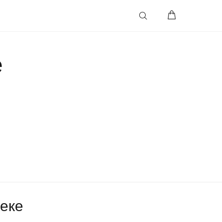
е
еке